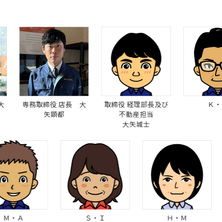
締役 店長 大
取締役 経理部長及び
Ｋ・Ｔ
矢顕都
不動産担当
大矢城士
Ｓ・Ｉ
Ｈ・Ｍ
Ｙ・