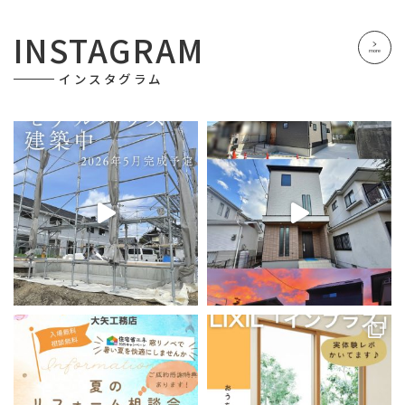
宅購入後も太陽光の申請等、必要な手続きの仲介まで
親切丁寧にサポートして下さり、感謝の言葉しかあり
INSTAGRAM
ません。特にご担当の松尾様には終始お世話になりっ
more
ぱなしで、担当頂いたのが松尾様で良かったと思う
インスタグラム
程、信頼のおける方でした。親身にご対応頂き本当に
ありがとうございました！
千秋
2 years ago
住宅の購入と、土地の売却でお世話にな
りました。親切丁寧な対応に、大変満足致しました。
本当にお世話になり有難う御座いました。途中のトラ
ブルにも真摯に対処して下さり、お任せして本当に良
かったです。安心してお任せする事が出来ました。担
当して下さった松尾さんをはじめ、社長様やスタッフ
の皆様に感謝しています。
Titer Jesal
2 years ago