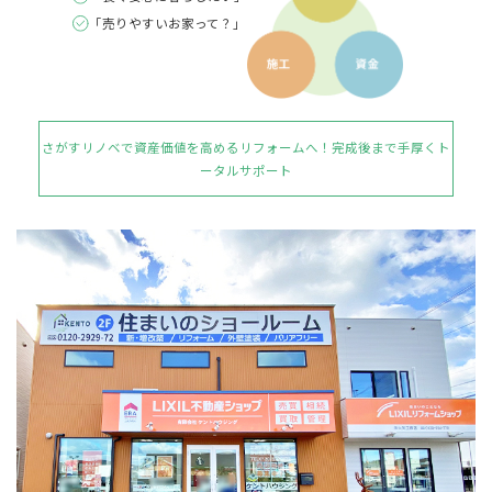
ながらの工事でしたが、大工仕事のHさん、設備工
「売りやすいお家って？」
事、電気工事、内装の皆さん丁寧な仕事をして頂きあ
りがとうございました。
See All Reviews
さがすリノベで資産価値を高めるリフォームへ！
完成後まで手厚くト
ータルサポート