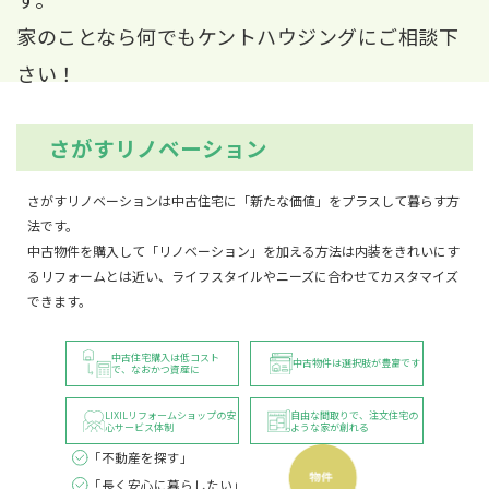
今回、店舗の照明器具の取り付けをお願
家のことなら何でもケントハウジングにご相談下
いしました。こちらの要望も丁寧に聞いていただき照
明器具の明るさ等の提案もしっかりしてもらえました
さい！
ので、安心してお任せできました。マイホーム等も
色々考えていますので、今後ともこちらでお世話にな
りたいと思います。
さがすリノベーション
太郎ポテチ
さがすリノベーションは中古住宅に「新たな価値」をプラスして暮らす方
3 years ago
今回お風呂、トイレ、キッチンの取り替
法です。
中古物件を購入して「リノベーション」を加える方法は内装をきれいにす
え、和室を洋室に変更、押入れ撤去、床は段差無くし
るリフォームとは近い、ライフスタイルやニーズに合わせてカスタマイズ
たいと相談しました。社長と店長さんが下見に来て頂
できます。
き、流石にプロだなと感心する提案アドバイスを頂き
感謝しています。和室は壁、天井、欄間、押入れを撤
去しキッチンと天井の高さも同じにしてワンルームに
中古住宅購入は
低コスト
中古物件は選択肢が豊富です
で、なおかつ資産に
トイレは奥行きの改善お風呂は土台からコンクリート
打ち直し工事期間に、コンセントやTVアンテナの追加
LIXILリフォームショップの
安
自由な間取りで、
注文住宅の
心サービス体制
ような家が創れる
ウッドデッキの追加設置なども快く引受けて頂けまし
「不動産を探す」
た。店長さん提案の二重窓防音に優れ、室内もエアコ
「長く安心に暮らしたい」
ンのみで直ぐに暖かくなり快適です。今回自宅に住み