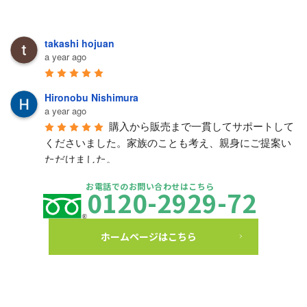
takashi hojuan
a year ago
Hironobu Nishimura
a year ago
購入から販売まで一貫してサポートして
くださいました。家族のことも考え、親身にご提案い
ただけました。
クイル
お電話でのお問い合わせはこちら
0120-2929-72
a year ago
住宅の購入でお世話になりました。初め
てのことで不安でしたが物件相談から契約手続、引渡
ホームページはこちら
しまで親身にサポートして頂き、無事に新居を購入す
ることができました。売買契約やローン契約時に必要
な立会もこちらの都合に合わせて調整して頂き、仕事
をしながらでも動きやすく大変助かりました。また住