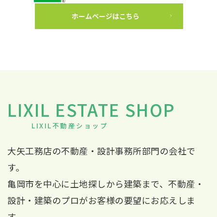
2 years ago
相談から工事完了までとてもスピーディ
ホームページはこちら
ーな対応で工事の出来上がりもとても満足していま
す。
雅美
2 years ago
相談時からとても丁寧な対応と、適切な
アドバイスをいただき満足しております。また、施工
業者さんもとても丁寧な方で安心してお任せできまし
LIXIL ESTATE SHOP
た。ありがとうございました。
LIXIL不動産ショップ
渡邊一志
2 years ago
こちらの思いを何とか叶えようと向き合
大矢工務店の不動産・設計事務所部門の会社で
い、いろいろアイデアを出してくれて、気付かない細
す。
かな所まで丁寧に仕上げてもらえました。相談したい
亀岡市を中心に土地探しから建築まで、不動産・
と思える工務店です。大満足です！
設計・建築のプロがお客様の要望にお応えしま
Katsuya h (Katsuya.h)
3 years ago
す。