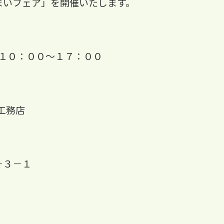
まいフェア」を開催いたします。
 １０：００～１７：００
工務店
３－１