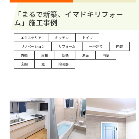
「まるで新築、イマドキリフォー
ム」施工事例
エクステリア
キッチン
トイレ
リノベーション
リフォーム
一戸建て
内装
外壁
屋根
断熱
洗面
浴室
玄関
窓
給湯器