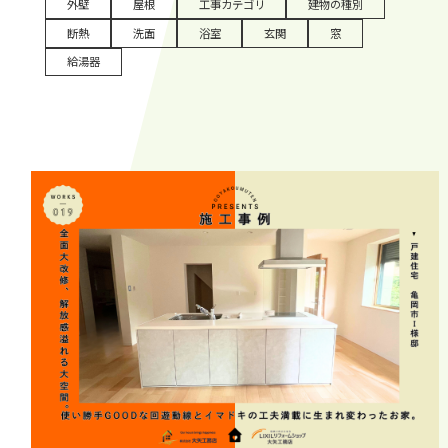
外壁
屋根
工事カテゴリ
建物の種別
断熱
洗面
浴室
玄関
窓
給湯器